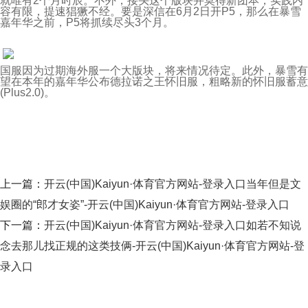
就唯有2个月时辰。不外，接头这个版块并莫得新团本，实践内
容有限，提速猖獗不经。要是深信在6月2日开P5，那么在暴雪
嘉年华之前，P5将抓续尽头3个月。
国服因为过期海外服一个大版块，将来情况待定。此外，暴雪有
望在本年的嘉年华公布德拉诺之王怀旧服，粗略新的怀旧服蓄意
(Plus2.0)。
上一篇：
开云(中国)Kaiyun·体育官方网站-登录入口当年但是文
娱圈的“郎才女姿”-开云(中国)Kaiyun·体育官方网站-登录入口
下一篇：
开云(中国)Kaiyun·体育官方网站-登录入口如若不知说
念去那儿找正规的这类技俩-开云(中国)Kaiyun·体育官方网站-登
录入口