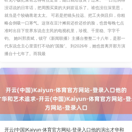
没话说的日常话，把周围买菜的大妈皆逗乐了。谁也没往深里思，
就当是个较确凿老太太。 可若是把镜头拉远、把工夫倒且归，你粗
略会倒吸一口寒气。这张在豆汁摊前还价还价的脸，也曾每晚七点
准时出目下世界东说念主民的电视机里，珍视、千里稳、字字千
钧。 她叫邢质斌，镇守《新闻联播》主播台整整二十八年，是那一
代东说念主心里雷打不动的“国脸”。 到2026年，她也曾离开那方演
播台十七年了。而我最
开云(中国)Kaiyun·体育官方网站-登录入口他的演出才华和