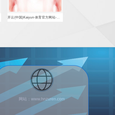
开云(中国)Kaiyun·体育官方网站-登录入口我是第一次资格东说念主流-开云(中国)Kaiyun·体育官方网站-登录入口
网站：www.hnzuren.com