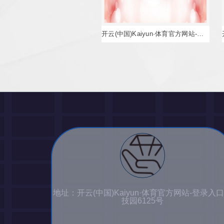
开云(中国)Kaiyun·体育官方网站-登录入口联邦政府有可能进一步入股私营企业-开云(中国)Kaiyun·体育官方网站-登录入口
地址：开云(中国)Kaiyun·体育官方网站-登录入
技园6125号