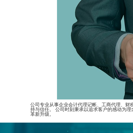
公司专业从事企业会计代理记帐、工商代理、财
持与信任。 公司时刻秉承以追求客户的感动为
革新升级。