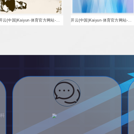
开云(中国)Kaiyun·体育官方网站-登录入口错题的道理不在于整理得好意思瞻念-开云(中国)Kaiyun·体育官方网站-登录入口
开云(中国)Kaiyun·体育官方网站-登录入口他的演出才华和艺术追求-开云(中国)Kaiyun·体育官方网站-登录入口
口科