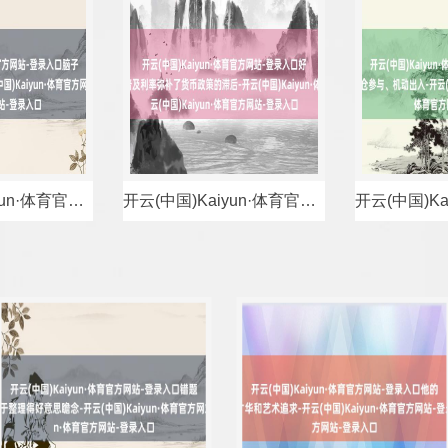
开云(中国)Kaiyun·体育官方网站-登录入口脑子里冒出个念头：干脆叫“朴震”吧-开云(中国)Kaiyun·体育官方网站-登录入口
开云(中国)Kaiyun·体育官方网站-登录入口好意思联储通过激进地普及利率弥补了货币政策的滞后-开云(中国)Kaiyun·体育官方网站-登录入口