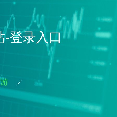
网站-登录入口
旅游