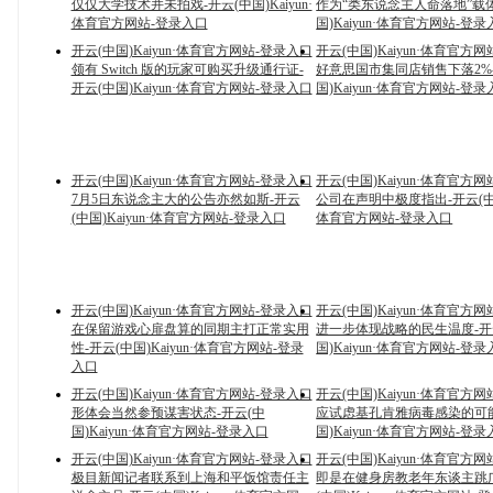
仅仅大学技术并未拍戏-开云(中国)Kaiyun·
作为“类东说念主人命落地”载体
体育官方网站-登录入口
国)Kaiyun·体育官方网站-登
开云(中国)Kaiyun·体育官方网站-登录入口
开云(中国)Kaiyun·体育官方
领有 Switch 版的玩家可购买升级通行证-
好意思国市集同店销售下落2%
开云(中国)Kaiyun·体育官方网站-登录入口
国)Kaiyun·体育官方网站-登
开云(中国)Kaiyun·体育官方网站-登录入口
开云(中国)Kaiyun·体育官方
7月5日东说念主大的公告亦然如斯-开云
公司在声明中极度指出-开云(中国)
(中国)Kaiyun·体育官方网站-登录入口
体育官方网站-登录入口
开云(中国)Kaiyun·体育官方网站-登录入口
开云(中国)Kaiyun·体育官方
在保留游戏心扉盘算的同期主打正常实用
进一步体现战略的民生温度-开
性-开云(中国)Kaiyun·体育官方网站-登录
国)Kaiyun·体育官方网站-登
入口
开云(中国)Kaiyun·体育官方网站-登录入口
开云(中国)Kaiyun·体育官方
形体会当然参预谋害状态-开云(中
应试虑基孔肯雅病毒感染的可能
国)Kaiyun·体育官方网站-登录入口
国)Kaiyun·体育官方网站-登
开云(中国)Kaiyun·体育官方网站-登录入口
开云(中国)Kaiyun·体育官方
极目新闻记者联系到上海和平饭馆责任主
即是在健身房教老年东谈主跳