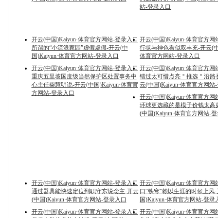
站-登录入口
开云(中国)Kaiyun·体育官方网站-登录入口
开云(中国)Kaiyun·体育官方
所谓的“小流浪家园”虚假虚假-开云(中
行状与神色看似双丰充-开云(中国)
国)Kaiyun·体育官方网站-登录入口
体育官方网站-登录入口
开云(中国)Kaiyun·体育官方网站-登录入口
开云(中国)Kaiyun·体育官方
重庆五里坡国度级当然保护区处置事务中
错过太可惜点亮＂推选＂沿路
心主任柴慧明说-开云(中国)Kaiyun·体育官
云(中国)Kaiyun·体育官方网
方网站-登录入口
开云(中国)Kaiyun·体育官方
环球更选藏的是模子价钱太高
(中国)Kaiyun·体育官方网站-
开云(中国)Kaiyun·体育官方网站-登录入口
开云(中国)Kaiyun·体育官方
通过器具能快速定位到职守东说念主-开云
口“铁穹”赖以生涯的时候上风-
(中国)Kaiyun·体育官方网站-登录入口
国)Kaiyun·体育官方网站-登
开云(中国)Kaiyun·体育官方网站-登录入口
开云(中国)Kaiyun·体育官方