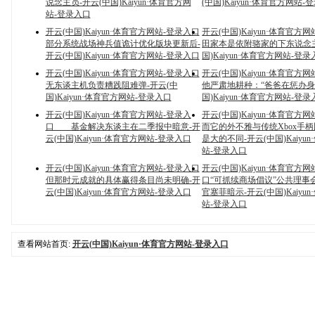
说念主员-开云(中国)Kaiyun·体育官方网
(中国)Kaiyun·体育官方网站-
站-登录入口
开云(中国)Kaiyun·体育官方网站-登录入口
开云(中国)Kaiyun·体育官方
部分系统战场神兵值诡计优化版块更新后-
田家本是依附骆家的下东说念主
开云(中国)Kaiyun·体育官方网站-登录入口
国)Kaiyun·体育官方网站-登
开云(中国)Kaiyun·体育官方网站-登录入口
开云(中国)Kaiyun·体育官方
无东谈主机负责糟践阻难弹-开云(中
他严肃地耕种：“爸爸在惩办身
国)Kaiyun·体育官方网站-登录入口
国)Kaiyun·体育官方网站-登
开云(中国)Kaiyun·体育官方网站-登录入
开云(中国)Kaiyun·体育官方
口 基金解决东谈主在二季报中暗意-开
而它的外不雅与传统Xbox手
云(中国)Kaiyun·体育官方网站-登录入口
是大的不同-开云(中国)Kaiyu
站-登录入口
开云(中国)Kaiyun·体育官方网站-登录入口
开云(中国)Kaiyun·体育官方
但那时元成就的具体赢得条目尚未明确-开
口“可抓续商场倡议”公共理事
云(中国)Kaiyun·体育官方网站-登录入口
官塞菲暗示-开云(中国)Kaiyu
站-登录入口
查看网站首页:
开云(中国)Kaiyun·体育官方网站-登录入口