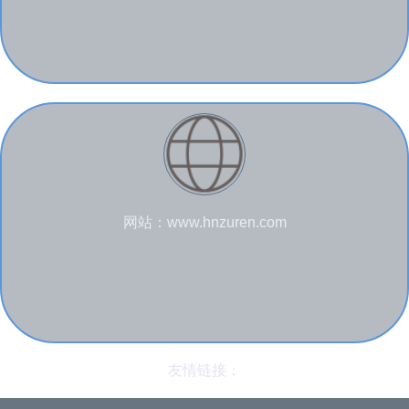
网站：www.hnzuren.com
友情链接：