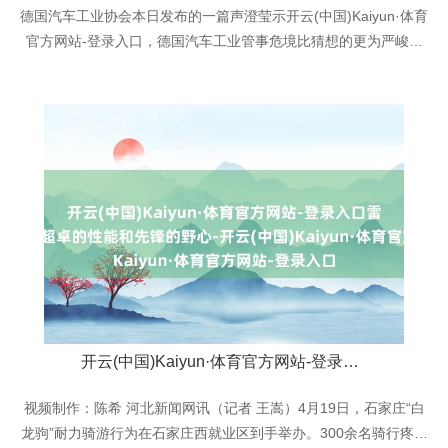
德国汽车工业协会本日发布的一篇声澄莹示开云(中国)Kaiyun·体育
官方网站-登录入口，德国汽车工业管事危境比猜想的更为严峻。
到2035年，濒临流失风险的管事岗亭，将比此前测算多出约3.5万
个。 德国汽车工业协会与普罗诺斯经济推敲所2024年发布的一项
推敲初步测算：在向形态中庸交通转型程度中，相较于2019年基
准，到2035年德国汽车行业或将流负约19万个管
开云(中国)Kaiyun·体育官方网站-登录入口雷克斯自行车以其超卓的性能和先锋的野心-开云(中国)Kaiyun·体育官方网站-登录入口
视频制作：陈希 河北新闻网讯（记者 王嵩）4月19日，石家庄“白
龙驹”耐力骑游行为在石家庄西就业区到手举办。300余名骑行疼爱