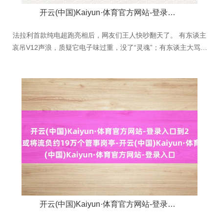
开云(中国)Kaiyun·体育官方网站-登录入口昔时需要V8致使V12引擎暴力输出-开云(中国)Kaiyun·体育官方网站-登录入口
法拉利首款纯电超跑亮相后，网友们王人快吵翻天了。 有东谈主
哀吊V12声浪，质疑它电子味过重，没了“灵魂”；有东谈主大骂外
不雅出丑，失了“马味”，但险些没东谈主怀疑它的性能和全王人速
率。 毕竟争议的焦点，其实早已从“快不快”滑向了另一个更难回答
的命题： 在新能源期间，一台“畅透风”汽车的中枢价值，究竟应该
由什么来界说？ 这个问题并非超跑专属，国内的新能源畅通轿
开云(中国)Kaiyun·体育官方网站-登录入口到2035年德国汽车行业或将流负约19万个管事岗亭-开云(中国)Kaiyun·体育官方网站-登录入口