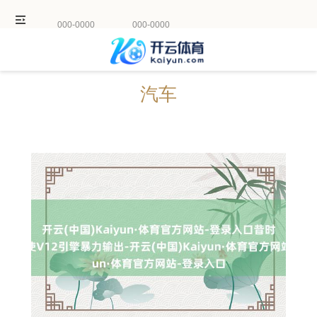
000-0000
000-0000
汽车