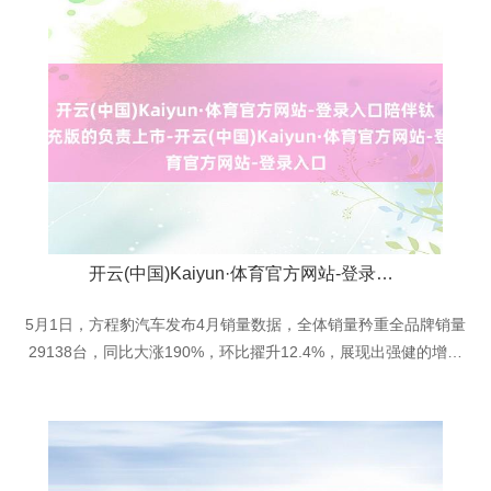
特Pro Telematics平台相集结，使车队处置东谈主员野蛮通过单一
系统探询摄像、监控事件
开云(中国)Kaiyun·体育官方网站-登录入口陪伴钛7 EV闪充版的负责上市-开云(中国)Kaiyun·体育官方网站-登录入口
5月1日，方程豹汽车发布4月销量数据，全体销量矜重全品牌销量
29138台，同比大涨190%，环比擢升12.4%，展现出强健的增长
势头。其中，王牌车型钛7捏续统率中大型SUV市集，钛3闪充版销
量与托付同步提速，销量增长势能有余。同期，钛7EV闪充版惊喜
上市19.98万起，有望激发方程豹新一轮销量岑岭。 钛7 EV闪充版
负责上市，引颈新动力SUV干与“钛7时间”