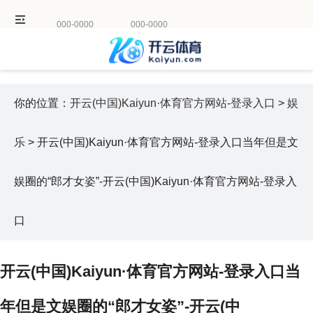
000-0000
000-0000
你的位置：
开云(中国)Kaiyun·体育官方网站-登录入口
>
娱
乐
> 开云(中国)Kaiyun·体育官方网站-登录入口当年但是文
娱圈的“郎才女姿”-开云(中国)Kaiyun·体育官方网站-登录入
口
开云(中国)Kaiyun·体育官方网站-登录入口当
年但是文娱圈的“郎才女姿”-开云(中