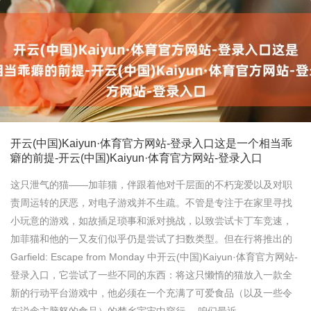
开云(中国)Kaiyun·体育官方网站-登录入口这是一个相当乖
癖的前提-开云(中国)Kaiyun·体育官方网站-登录入口
这只泄气的猫——加菲猫，伴跟着他对千层面的不朽宠爱以及对职
责周运转的厌恶，对电子游戏并不生疏。不管是专注于在家里寻找
小玩意的游戏，如故插足琐事和派对挑战，以致尝试卡丁车竞速，
加菲猫和他的一又友们似乎仍是尝试了扫数类型。但在行将推出的
Garfield: Escape from Monday 中开云(中国)Kaiyun·体育官方网站-
登录入口，它尝试了一些不同的东西：将这只懒惰的猫放入一款全
新的行动平台游戏中，他必须在一个充满了可爱食品（以及一些令