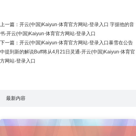
上一篇：
开云(中国)Kaiyun·体育官方网站-登录入口 字据他的音
书-开云(中国)Kaiyun·体育官方网站-登录入口
下一篇：
开云(中国)Kaiyun·体育官方网站-登录入口暴雪在公告
中提到新的解说Buff将从4月21日灵通-开云(中国)Kaiyun·体育官
方网站-登录入口
最新内容