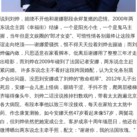
说到刘烨，就绕不开他和谢娜那段余烬复燃的恋情。2000年两
东说念主因《幸福街》结缘，一个是阳光小生，一个是鬼马主
握，当年但是文娱圈的“郎才女姿”。可惜性情各别最终让这段厚
谊走向绝顶——谢娜爱骚扰，恨不得天天拉着刘烨去蹦迪；而刘
烨偏内敛，只思适意在家看脚本。仳离后谢娜用了整整三年才走
出暗影，而刘烨在2009年碰到了法国记者安娜，两东说念主赶
紧闪婚。 许多东说念主不看好这段跨国婚配，认为文化各别晨
夕会出问题。没思到安娜成了刘烨的“救命稻草”。2012年儿子出
死后，安娜一会儿患上怪病，眼睛干涩、手抖不啻，爬两层楼梯
齐喘得像头牛。刘烨二话没说推掉扫数戏约，带着太太跑遍北京
各大病院。有段本事他以致三年没接戏，每天在家给太太熬中
药、作念康复测验。如今安娜天然47岁看起来像57岁，两鬓花
白，但刘烨依然把她宠成公主。客岁成亲十周年缅思日，他还在
微博晒出两东说念主牵手照，配文：“谢谢你，我的法国玫瑰。”