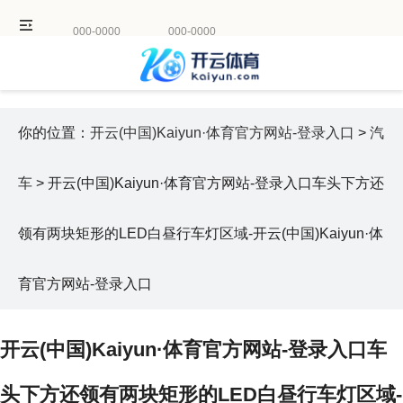
000-0000
000-0000
你的位置：
开云(中国)Kaiyun·体育官方网站-登录入口
>
汽
车
> 开云(中国)Kaiyun·体育官方网站-登录入口车头下方还
领有两块矩形的LED白昼行车灯区域-开云(中国)Kaiyun·体
育官方网站-登录入口
开云(中国)Kaiyun·体育官方网站-登录入口车
头下方还领有两块矩形的LED白昼行车灯区域-