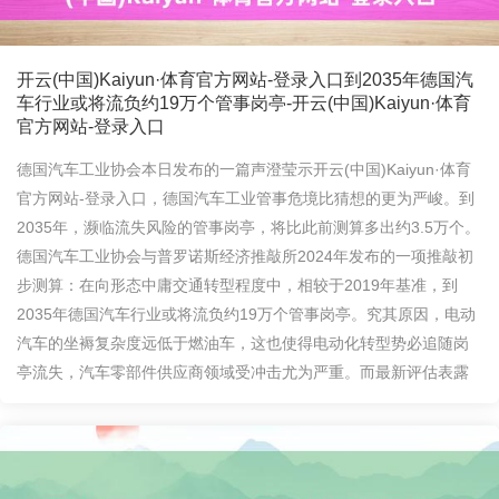
开云(中国)Kaiyun·体育官方网站-登录入口到2035年德国汽
车行业或将流负约19万个管事岗亭-开云(中国)Kaiyun·体育
官方网站-登录入口
德国汽车工业协会本日发布的一篇声澄莹示开云(中国)Kaiyun·体育
官方网站-登录入口，德国汽车工业管事危境比猜想的更为严峻。到
2035年，濒临流失风险的管事岗亭，将比此前测算多出约3.5万个。
德国汽车工业协会与普罗诺斯经济推敲所2024年发布的一项推敲初
步测算：在向形态中庸交通转型程度中，相较于2019年基准，到
2035年德国汽车行业或将流负约19万个管事岗亭。究其原因，电动
汽车的坐褥复杂度远低于燃油车，这也使得电动化转型势必追随岗
亭流失，汽车零部件供应商领域受冲击尤为严重。而最新评估表露