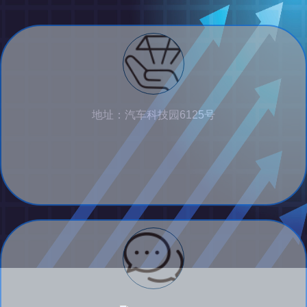
地址：汽车科技园6125号