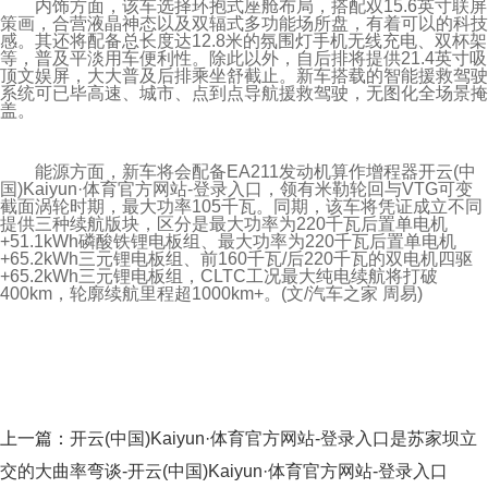
内饰方面，该车选择环抱式座舱布局，搭配双15.6英寸联屏
策画，合营液晶神态以及双辐式多功能场所盘，有着可以的科技
感。其还将配备总长度达12.8米的氛围灯手机无线充电、双杯架
等，普及平淡用车便利性。除此以外，自后排将提供21.4英寸吸
顶文娱屏，大大普及后排乘坐舒截止。新车搭载的智能援救驾驶
系统可已毕高速、城市、点到点导航援救驾驶，无图化全场景掩
盖。
能源方面，新车将会配备EA211发动机算作增程器开云(中
国)Kaiyun·体育官方网站-登录入口，领有米勒轮回与VTG可变
截面涡轮时期，最大功率105千瓦。同期，该车将凭证成立不同
提供三种续航版块，区分是最大功率为220千瓦后置单电机
+51.1kWh磷酸铁锂电板组、最大功率为220千瓦后置单电机
+65.2kWh三元锂电板组、前160千瓦/后220千瓦的双电机四驱
+65.2kWh三元锂电板组，CLTC工况最大纯电续航将打破
400km，轮廓续航里程超1000km+。(文/汽车之家 周易)
上一篇：
开云(中国)Kaiyun·体育官方网站-登录入口是苏家坝立
交的大曲率弯谈-开云(中国)Kaiyun·体育官方网站-登录入口