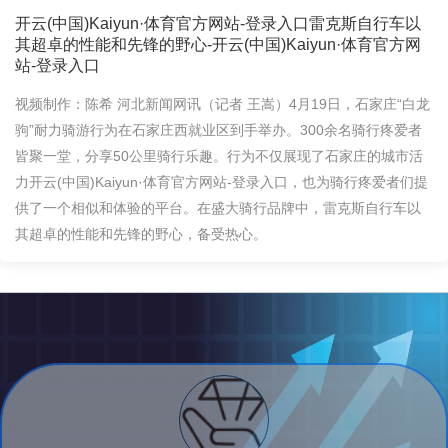
开云(中国)Kaiyun·体育官方网站-登录入口雷克斯自行车以
其超卓的性能和先锋的野心-开云(中国)Kaiyun·体育官方网
站-登录入口
视频制作：陈希 河北新闻网讯（记者 王嵩）4月19日，石家庄“白龙
驹”耐力骑游行为在石家庄西就业区到手举办。300余名骑行疼爱者
皆聚一堂，分享50公里骑行乐趣。行为不仅展现了石家庄的城市活
力开云(中国)Kaiyun·体育官方网站-登录入口，也为骑行疼爱者们提
供了一个相似和体验的平台。在盛大骑行品牌中，雷克斯自行车以
其超卓的性能和先锋的野心，备受热心。