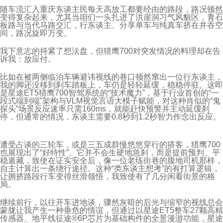
随车流汇入重庆东谈主民每天高放工都要经由的路段，路况顿然
变得复杂起来，尤其当咱们一头扎进了洪崖洞习气风貌区，青石
板路与当代马路交汇，行东谈主、分享单车与纯真车挤在并吞空
间，路况旋即万变。
我下意志的持紧了想法盘，但猎鹰700对突发情况的料理却在告
诉我：放应付。
比如在被两侧临泊车辆避讳视线的巷口顿然窜出一位行东谈主，
我的脚还没移到刹车踏板上，车仍是轻轻延缓，稳稳停驻。这即
是星途ET5猎鹰700智驾系统的“技术魔力”，基于行业首创的“一
段式端到端”架构与VLM视觉言语大模子赋能，对这种肖似的“鬼
探头”场景反应速率只需160ms，就能赶快预警并主动延缓刹
停，但通常的情况，东谈主需要0.8秒到1.2秒智力作念出反应。
遭受占谈的三轮车，或是三五成群慢悠悠穿行的搭客，猎鹰700
也展现出了“好特性”。它并不会生硬地急刹，而是提前预判、平
稳遁藏，致使在证实安全后，像一位老练街巷的腹地司机那样，
自主计算出一条绕行途径。这种“类东谈主想考”的有打算逻辑，
让拥挤路段行车变得丝滑领悟，我致使有了几分闲看街景的格
局。
继续前行，以往开车进地谈，骤然灰暗的后光与缩窄的视线总会
蒙胧让我产生一种垂危的情谊，但通过以星途ET5整车27颗高精
传感器、地平线征途®6P芯片为基础构件的全景漫游功能，星途