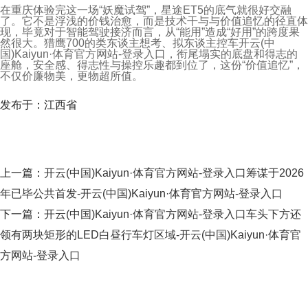
在重庆体验完这一场“妖魔试驾”，星途ET5的底气就很好交融
了。它不是浮浅的价钱治愈，而是技术干与与价值追忆的径直体
现，毕竟对于智能驾驶接济而言，从“能用”造成“好用”的跨度果
然很大。猎鹰700的类东谈主想考、拟东谈主控车开云(中
国)Kaiyun·体育官方网站-登录入口，衔尾塌实的底盘和得志的
座舱，安全感、得志性与操控乐趣都到位了，这份“价值追忆”，
不仅价廉物美，更物超所值。
发布于：江西省
上一篇：
开云(中国)Kaiyun·体育官方网站-登录入口筹谋于2026
年已毕公共首发-开云(中国)Kaiyun·体育官方网站-登录入口
下一篇：
开云(中国)Kaiyun·体育官方网站-登录入口车头下方还
领有两块矩形的LED白昼行车灯区域-开云(中国)Kaiyun·体育官
方网站-登录入口