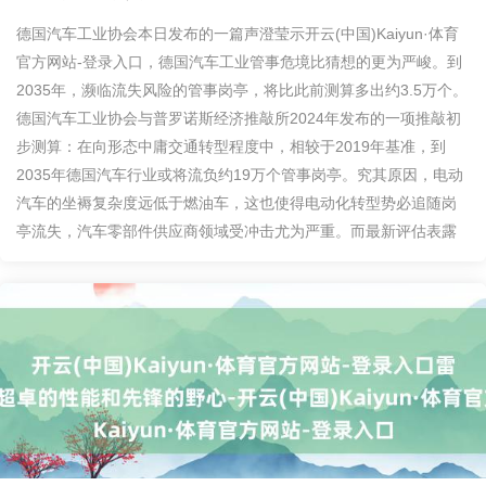
德国汽车工业协会本日发布的一篇声澄莹示开云(中国)Kaiyun·体育
官方网站-登录入口，德国汽车工业管事危境比猜想的更为严峻。到
2035年，濒临流失风险的管事岗亭，将比此前测算多出约3.5万个。
德国汽车工业协会与普罗诺斯经济推敲所2024年发布的一项推敲初
步测算：在向形态中庸交通转型程度中，相较于2019年基准，到
2035年德国汽车行业或将流负约19万个管事岗亭。究其原因，电动
汽车的坐褥复杂度远低于燃油车，这也使得电动化转型势必追随岗
亭流失，汽车零部件供应商领域受冲击尤为严重。而最新评估表露