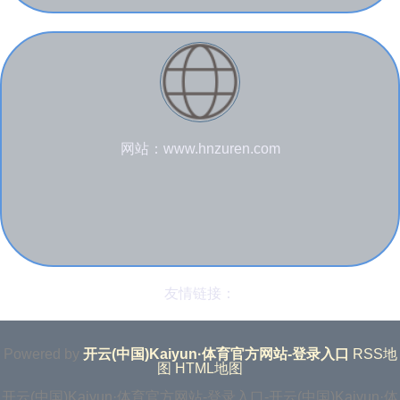
网站：www.hnzuren.com
友情链接：
Powered by
开云(中国)Kaiyun·体育官方网站-登录入口
RSS地
图
HTML地图
开云(中国)Kaiyun·体育官方网站-登录入口-开云(中国)Kaiyun·体