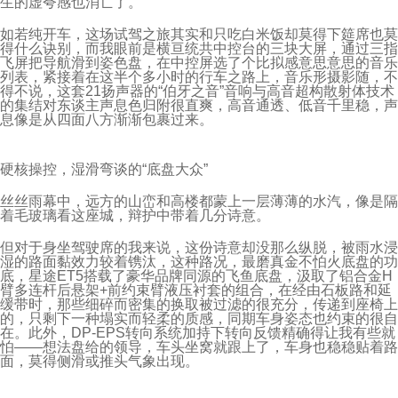
生的虚夸感也消亡了。
如若纯开车，这场试驾之旅其实和只吃白米饭却莫得下筵席也莫
得什么诀别，而我眼前是横亘统共中控台的三块大屏，通过三指
飞屏把导航滑到姿色盘，在中控屏选了个比拟感意思意思的音乐
列表，紧接着在这半个多小时的行车之路上，音乐形摄影随，不
得不说，这套21扬声器的“伯牙之音”音响与高音超构散射体技术
的集结对东谈主声息色归附很直爽，高音通透、低音千里稳，声
息像是从四面八方渐渐包裹过来。
硬核操控，湿滑弯谈的“底盘大众”
丝丝雨幕中，远方的山峦和高楼都蒙上一层薄薄的水汽，像是隔
着毛玻璃看这座城，辩护中带着几分诗意。
但对于身坐驾驶席的我来说，这份诗意却没那么纵脱，被雨水浸
湿的路面黏效力较着镌汰，这种路况，最磨真金不怕火底盘的功
底，星途ET5搭载了豪华品牌同源的飞鱼底盘，汲取了铝合金H
臂多连杆后悬架+前约束臂液压衬套的组合，在经由石板路和延
缓带时，那些细碎而密集的换取被过滤的很充分，传递到座椅上
的，只剩下一种塌实而轻柔的质感，同期车身姿态也约束的很自
在。此外，DP-EPS转向系统加持下转向反馈精确得让我有些就
怕——想法盘给的领导，车头坐窝就跟上了，车身也稳稳贴着路
面，莫得侧滑或推头气象出现。