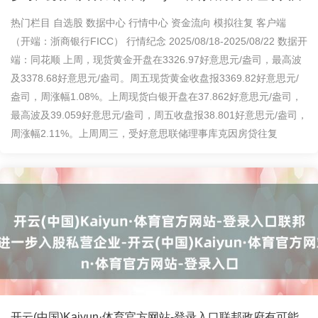
热门栏目 自选股 数据中心 行情中心 资金流向 模拟往复 客户端
（开端：浙商银行FICC） 行情纪念 2025/08/18-2025/08/22 数据开
端：同花顺 上周，现货黄金开盘在3326.97好意思元/盎司，最高波
及3378.68好意思元/盎司。周五现货黄金收盘报3369.82好意思元/
盎司，周涨幅1.08%。上周现货白银开盘在37.862好意思元/盎司，
最高波及39.059好意思元/盎司，周五收盘报38.801好意思元/盎司，
周涨幅2.11%。上周周三，受好意思联储理事库克因房贷往复
开云(中国)Kaiyun·体育官方网站-登录入口联邦政府有可能