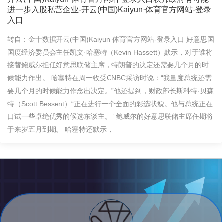
进一步入股私营企业-开云(中国)Kaiyun·体育官方网站-登录
入口
转自：金十数据开云(中国)Kaiyun·体育官方网站-登录入口 好意思国
国度经济委员会主任凯文·哈塞特（Kevin Hassett）默示，对于谁将
接替鲍威尔担任好意思联储主席，特朗普的决定还需要几个月的时
候能力作出。 哈塞特在周一收受CNBC采访时说：“我量度总统还需
要几个月的时候能力作念出决定。”他还提到，财政部长斯科特·贝森
特（Scott Bessent）“正在进行一个全面的彩选状貌。他与总统正在
口试一些卓绝优秀的候选东谈主。” 鲍威尔的好意思联储主席任期将
于来岁五月到期。 哈塞特还默示，