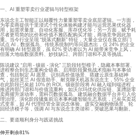
一、AI 重塑零卖行业逻辑与转型框架
东说念主工智能正以颠覆性力量重塑零卖业底层逻辑。一方面，
为零卖商提供千里浸式个性化体验构建才能与运营恶果优化器
用，如需求量度、自动化客服、库存优化等；另一方面，赋予耗
尽者更苟简的比价和价值不雅匹配购买才能，商场竞争因此加
重。当今行业呈现 “脱落式翻新” 特征，大量企业仅在孤立部门
试点 AI，数据孤岛、传统系统制约等问题杰出，仅 24% 的企业
有明确 AI 转型愿景，虽 82% 受访者以为 AI 能带来竞争上风，
但落大地临数据质料、妙技缺口、跨部门谐和不及等挑战。
陈说建议 “启用 - 镶嵌 - 演化” 三阶段转型模子，隐藏本事部署、
进程整合到生态重构全链条。启用阶段聚焦战术指标与本事侦
查，包括制定 AI 愿景、识别高价值场景、搭建云原生基础神
气，如丝芙兰 AI 假造助手、耐克聊天机器东说念主，55% 企业
在此阶段已矣超 10% 的 ROI。镶嵌阶段将 AI 融入端到端进程，
推进跨部门谐和与价值流重构，如沃尔玛优化供应链、某蹧跶零
卖商擢升滚动率，需科罚数据孤岛、建筑融合数据平台并引入伦
理治理。演化阶段辘集前沿本事构建智能生态系统，已矣买卖花
式变革，如 AI 代理经管全渠说念体验、虚实交融购物场景、轮
回经济模子等，强调 AI 与东说念主类谐和，突破恶果与翻新。
二、要道顺利身分与践诺挑战
伸开剩余81%