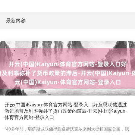
最新内容
开云(中国)Kaiyun·体育官方网站-登录入口好意思联储通过
激进地普及利率弥补了货币政策的滞后-开云(中国)Kaiyun·
体育官方网站-登录入口
“40多年前，堪萨斯城联储得胜邀请沃克尔来到大提顿国度公园，我